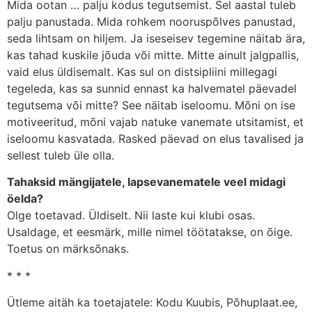
Mida ootan … palju kodus tegutsemist. Sel aastal tuleb
palju panustada. Mida rohkem nooruspõlves panustad,
seda lihtsam on hiljem. Ja iseseisev tegemine näitab ära,
kas tahad kuskile jõuda või mitte. Mitte ainult jalgpallis,
vaid elus üldisemalt. Kas sul on distsipliini millegagi
tegeleda, kas sa sunnid ennast ka halvematel päevadel
tegutsema või mitte? See näitab iseloomu. Mõni on ise
motiveeritud, mõni vajab natuke vanemate utsitamist, et
iseloomu kasvatada. Rasked päevad on elus tavalised ja
sellest tuleb üle olla.
Tahaksid mängijatele, lapsevanematele veel midagi
öelda?
Olge toetavad. Üldiselt. Nii laste kui klubi osas.
Usaldage, et eesmärk, mille nimel töötatakse, on õige.
Toetus on märksõnaks.
* * *
Ütleme aitäh ka toetajatele: Kodu Kuubis, Põhuplaat.ee,