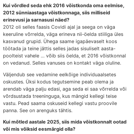
Kui võrdled seda ehk 2016 võistkonda oma eelmise,
2012 sünniaastaga võistkonnaga, siis milliseid
erinevusi ja sarnasusi näed?
2012 oli selles faasis Covidi ajal ja seega on väga
keeruline võrrelda, väga erineva nii-öelda stiiliga üles
kasvanud grupid. Ühega saame igapäevaselt koos
töötada ja teine jättis selles jadas sisuliselt aasta-
poolteist vahele … võib siis öelda, et 2016 võistkonnal
on vedanud. Selles vanuses on kontakt väga oluline.
Väljendub see vedamine eelkõige individuaalsetes
oskustes. Üksi kodus tegutsemine peab olema ja
arendab väga palju edasi, aga seda ei saa võrrelda või
võrdsustada treeninguga, kus mängid kellegi teise
vastu. Pead saama oskuseid kellegi vastu proovile
panna. See on arenguks tähtis.
Kui mõtled aastale 2025, siis mida võistkonnalt ootad
või mis võiksid eesmärgid olla?