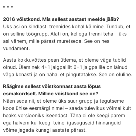
* * *
2016 võistkond. Mis sellest aastast meelde jääb?
Üks asi on kindlasti trennides kohal käimine. Tundub, et
on selline töögrupp. Alati on, kellega trenni teha – üks
asi vähem, mille pärast muretseda. See on hea
vundament.
Aasta kokkuvõttes pean ütlema, et oleme väga tublid
olnud. Üleminek 4+1 jalgpallilt 6+1 jalgpallile on läinud
väga kenasti ja on näha, et pingutatakse. See on oluline.
Räägime sellest võistkonnast aasta lõpus
esmakordselt. Milline võistkond see on?
Näen seda nii, et oleme üks suur grupp ja tegutseme
koos ühise eesmärgi nimel – saada tulevikus võimalikult
heaks versiooniks iseendast. Täna ei ole keegi parem
ega halvem kui keegi teine, igasuguseid hinnanguid
võime jagada kunagi aastate pärast.