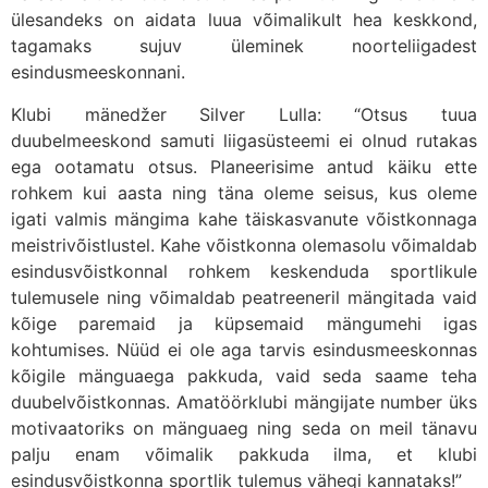
ülesandeks on aidata luua võimalikult hea keskkond,
tagamaks sujuv üleminek noorteliigadest
esindusmeeskonnani.
Klubi mänedžer Silver Lulla: “Otsus tuua
duubelmeeskond samuti liigasüsteemi ei olnud rutakas
ega ootamatu otsus. Planeerisime antud käiku ette
rohkem kui aasta ning täna oleme seisus, kus oleme
igati valmis mängima kahe täiskasvanute võistkonnaga
meistrivõistlustel. Kahe võistkonna olemasolu võimaldab
esindusvõistkonnal rohkem keskenduda sportlikule
tulemusele ning võimaldab peatreeneril mängitada vaid
kõige paremaid ja küpsemaid mängumehi igas
kohtumises. Nüüd ei ole aga tarvis esindusmeeskonnas
kõigile mänguaega pakkuda, vaid seda saame teha
duubelvõistkonnas. Amatöörklubi mängijate number üks
motivaatoriks on mänguaeg ning seda on meil tänavu
palju enam võimalik pakkuda ilma, et klubi
esindusvõistkonna sportlik tulemus vähegi kannataks!”