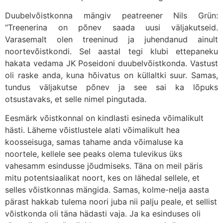
Duubelvõistkonna mängiv peatreener Nils Grün:
“Treenerina on põnev saada uusi väljakutseid.
Varasemalt olen treeninud ja juhendanud ainult
noortevõistkondi. Sel aastal tegi klubi ettepaneku
hakata vedama JK Poseidoni duubelvõistkonda. Vastust
oli raske anda, kuna hõivatus on küllaltki suur. Samas,
tundus väljakutse põnev ja see sai ka lõpuks
otsustavaks, et selle nimel pingutada.
Eesmärk võistkonnal on kindlasti esineda võimalikult
hästi. Läheme võistlustele alati võimalikult hea
koosseisuga, samas tahame anda võimaluse ka
noortele, kellele see peaks olema tulevikus üks
vahesamm esindusse jõudmiseks. Täna on meil päris
mitu potentsiaalikat noort, kes on lähedal sellele, et
selles võistkonnas mängida. Samas, kolme-nelja aasta
pärast hakkab tulema noori juba nii palju peale, et sellist
võistkonda oli täna hädasti vaja. Ja ka esinduses oli