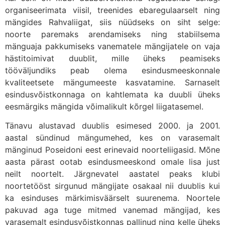
organiseerimata viisil, treenides ebaregulaarselt ning
mängides Rahvaliigat, siis nüüdseks on siht selge:
noorte paremaks arendamiseks ning stabiilsema
mänguaja pakkumiseks vanematele mängijatele on vaja
hästitoimivat duublit, mille üheks peamiseks
tööväljundiks peab olema esindusmeeskonnale
kvaliteetsete mängumeeste kasvatamine. Sarnaselt
esindusvõistkonnaga on kahtlemata ka duubli üheks
eesmärgiks mängida võimalikult kõrgel liigatasemel.
Tänavu alustavad duublis esimesed 2000. ja 2001.
aastal sündinud mängumehed, kes on varasemalt
mänginud Poseidoni eest erinevaid noorteliigasid. Mõne
aasta pärast ootab esindusmeeskond omale lisa just
neilt noortelt. Järgnevatel aastatel peaks klubi
noortetööst sirgunud mängijate osakaal nii duublis kui
ka esinduses märkimisväärselt suurenema. Noortele
pakuvad aga tuge mitmed vanemad mängijad, kes
varasemalt esindusvõistkonnas pallinud ning kelle üheks