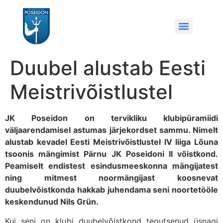
Duubel alustab Eesti
Meistrivõistlustel
JK Poseidon on tervikliku klubipüramiidi
väljaarendamisel astumas järjekordset sammu. Nimelt
alustab kevadel Eesti Meistrivõistlustel IV liiga Lõuna
tsoonis mängimist Pärnu JK Poseidoni II võistkond.
Peamiselt endistest esindusmeeskonna mängijatest
ning mitmest noormängijast koosnevat
duubelvõistkonda hakkab juhendama seni noortetööle
keskendunud Nils Grün.
Kui seni on klubi duubelvõistkond tegutsenud üsnagi