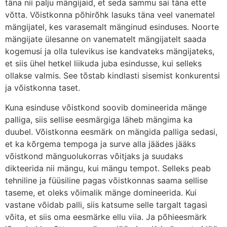
täna nii palju mängijaid, et seda sammu sai täna ette
võtta. Võistkonna põhirõhk lasuks täna veel vanematel
mängijatel, kes varasemalt mänginud esinduses. Noorte
mängijate ülesanne on vanematelt mängijatelt saada
kogemusi ja olla tulevikus ise kandvateks mängijateks,
et siis ühel hetkel liikuda juba esindusse, kui selleks
ollakse valmis. See tõstab kindlasti sisemist konkurentsi
ja võistkonna taset.
Kuna esinduse võistkond soovib domineerida mänge
palliga, siis sellise eesmärgiga läheb mängima ka
duubel. Võistkonna eesmärk on mängida palliga sedasi,
et ka kõrgema tempoga ja surve alla jäädes jääks
võistkond mänguolukorras võitjaks ja suudaks
dikteerida nii mängu, kui mängu tempot. Selleks peab
tehniline ja füüsiline pagas võistkonnas saama sellise
taseme, et oleks võimalik mänge domineerida. Kui
vastane võidab palli, siis katsume selle targalt tagasi
võita, et siis oma eesmärke ellu viia. Ja põhieesmärk