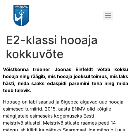
E2-klassi hooaja
kokkuvõte
Võistkonna treener Joonas Einfeldt võtab kokku
hooaja ning räägib, mis hooaja jooksul toimus, mis läks
hästi, mida saaks edaspidi paremini teha ning mida
toob tulevik.
Hooaeg on läbi saanud ja õigepea algavad uue hooaja
esimesed turniirid. 2015. aasta ENMV olid kõigile
mängijatele esimeseks kogemuseks Eesti
meistrivõistlustel. Meistrivõistluste raames peeti 14
mängu, sh käidi ka näiteks Saaremaal. Iga mäng oli uus