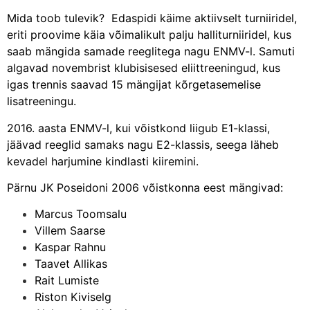
Mida toob tulevik? Edaspidi käime aktiivselt turniiridel,
eriti proovime käia võimalikult palju halliturniiridel, kus
saab mängida samade reeglitega nagu ENMV-l. Samuti
algavad novembrist klubisisesed eliittreeningud, kus
igas trennis saavad 15 mängijat kõrgetasemelise
lisatreeningu.
2016. aasta ENMV-l, kui võistkond liigub E1-klassi,
jäävad reeglid samaks nagu E2-klassis, seega läheb
kevadel harjumine kindlasti kiiremini.
Pärnu JK Poseidoni 2006 võistkonna eest mängivad:
Marcus Toomsalu
Villem Saarse
Kaspar Rahnu
Taavet Allikas
Rait Lumiste
Riston Kiviselg