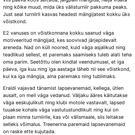
ning kõike muud, mida üks välisturniir pakkuma peaks.
Just seal turniiril kasvas headest mängijatest kokku üks
võistkond.
E2 vanuses on võistkonnana kokku saanud väga
motiveeritud mängijad, kes soovivad järjepidevalt
areneda. Nad on küll noored, kuid väga asjalikud ning
teadlikud sellest, et paremaks saamiseks tuleb alati teha
oma parim. Seetõttu olen kindlal veendumusel, et iga
päeva, iga kuu ning iga aastaga läheb nii see võistkond,
kui ka iga mängija, aina paremaks ning tublimaks.
Eraldi vajavad tänamist lapsevanemad, kellega, ütlen
ausalt, on meil väga vedanud. Väljaku ääres käitutakse
väga eeskujulikult ning klubi motole vastavalt, lapsed
tuuakse kohale väga vastutustundlikult ning kui on
plaan minna turniirile, kas või välismaale, siis leitakse
selleks võimalus. Treenerina paremaid lapsevanemaid
on raske ette kujutada.