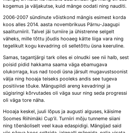
kogemus ja väljakutse, kuid mänge oodati ning nauditi.
2006-2007 sündinute võistkond mängis esimest korda
koos alles 2014. aasta novembrikuus Pärnu-Jaagupi
saaliturniiril. Talvel jäi turniire ja ühistrenne selgelt
väheks, mille tõttu jõudis hooaeg kätte liiga vara ning
tegelikult kogu kevadring oli selletõttu üsna keeruline.
Samas, tagantjärgi tark olles ei olnudki see nii halb, sest
poisid pidid hakkama saama väga ebamugava
olukorraga, kus nad toodi üsna järsult mugavustsoonist
välja ning hooaja teiseks pooleks andis see tugeva
positiivse tõuke. Mängupildi areng kevadringi ja
sügisringi kõrvutades oli väga suur ning seda progressi
oli väga tore näha.
Hooaja keskel, juuli lõpus ja augusti alguses, käisime
Soomes Riihimäki Cup’il. Turniiri mõju tunneme siiani
ning tõenäoliselt veel kaua edaspidigi. Mängijad said
viis päeva koos seltsida, jalgpalli mängida, nalja visata