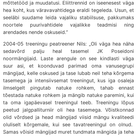
mõttetööd ja muudatusi. Eliittrennid on iseenesest väga
hea koht, kus väravavahtidega eraldi tegeleda. Usun, et
seeläbi suudame leida vajaliku stabiilsuse, pakkumaks
noortele puurivahtidele vajalikke teadmisi ning
arendades nende oskuseid.“
2004-05 treeningu peatreener Nils: „Oli väga hea näha
sedavõrd palju heal tasemel JK Poseidoni
noormängijaid. Laste arengule on see kindlasti väga
suur asi, et koonduvad parimad oma vanusegrupi
mängijad, kelle oskused ja tase lubab neil teha kõrgema
tasemega ja intensiivsemat treeningut, kus iga osaleja
ilmselgelt pingutab natuke rohkem, tahab ennast
tõestada natuke rohkem ja mängib natuke paremini, kui
ta oma igapäevasel treeningul teeb. Treeningu lõpus
peetud jalgpalliturniir oli hea tasemega. Võistkonnad
olid võrdsed ja head mängijad viisid mängu kvaliteedi
oluliselt kõrgemale, kui see tavatreeningul on olnud.
Samas võisid mängijad muret tundmata mängida ja teha