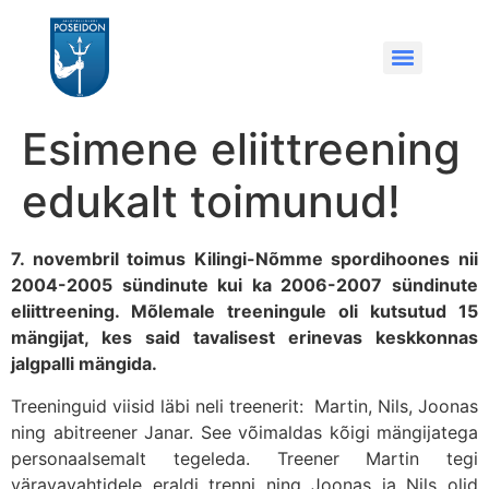
Esimene eliittreening
edukalt toimunud!
7. novembril toimus Kilingi-Nõmme spordihoones nii
2004-2005 sündinute kui ka 2006-2007 sündinute
eliittreening. Mõlemale treeningule oli kutsutud 15
mängijat, kes said tavalisest erinevas keskkonnas
jalgpalli mängida.
Treeninguid viisid läbi neli treenerit: Martin, Nils, Joonas
ning abitreener Janar. See võimaldas kõigi mängijatega
personaalsemalt tegeleda. Treener Martin tegi
väravavahtidele eraldi trenni ning Joonas ja Nils olid