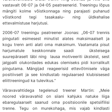
vastavalt 06-07 ja 04-05 peatreenerid. Treeningu lõpus
mängiti kolme võistkonnaga ning parajasti puhanud
võistkond tegi tasakaalu- ning üldkehalise
ettevalmistuse harjutusi.
2006-07 treeningu peatreener Joonas: „06-07 trennis
pingutati esimesest minutist alates maksimaalselt ja
kogu trenn anti alati oma maksimum. Vaatamata pisut
harjumatule keskkonnale saadi üksteisega
suurepäraselt läbi ning lausa motiveeriti üksteist, sest
jalgpalli olukordades edukas olemiseks pidi korralikult
pingutama. Mängijad reageerisid ettevõtmisele väga
positiivselt ja see kindlustab regulaarsed klubisisesed
eliittreeningud ka tulevikus.“
Väravavahtidega tegelenud treener Martin: „Meie
noored väravavahid on siiani kahjuks natuke liiga
ebaregulaarselt saanud oma positsioonile spetsiifilisi
trenne. Tegu on murekohaga, mis vajab kindlasti