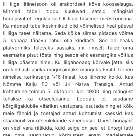
III liiga läänetsoon oli erakordselt kõva koosseisuga.
Mitmed tabeli tippu kuuluvad satsid mängisid
hooajavältel regulaarselt II liiga tasemel meeskonnana.
Ka mitmed tabelikeskmikud olid võimelised heal päeval
II liiga taset näitama. Seda kõike silmas pidades võime
5. kohaga tänavu rahul olla kindlasti. See on heaks
platvormiks tulevaks aastaks, mil ilmselt tuleb oma
eesmärke pisut tõsta ning seada ehk eesmärgiks võitlus
II liiga pääsme nimel. Kui liigahooaeg kõrvale jätta, siis
on kindlasti üheks magusaimaks mänguks Evald Tipneri
nimelise karikasarja 1/16-finaal, kus läheme kokku kas
Nõmme Kalju FC või JK Narva Transiga. Antud
kohtumine toimub 5. oktoobril kell 19:00 ning mängust
tehakse ka otseülekanne. Loodan, et suudame
kõrgliigaklubile väärikat vastupanu osutada ning et kõik
meie fännid ja toetajad antud kohtumist kaeksid kas
staadionil või otseülekande vahendusel. Uuest hooajast
on veel vara rääkida, kuid selge on see, et ühtegi latti
me oma saavutatud kõrgustest enam madalamale