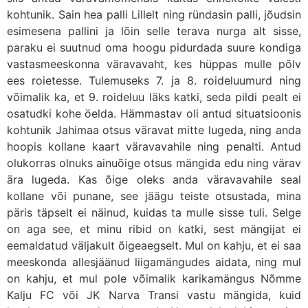
kohtunik. Sain hea palli Lillelt ning ründasin palli, jõudsin
esimesena pallini ja lõin selle terava nurga alt sisse,
paraku ei suutnud oma hoogu pidurdada suure kondiga
vastasmeeskonna väravavaht, kes hüppas mulle põlv
ees roietesse. Tulemuseks 7. ja 8. roideluumurd ning
võimalik ka, et 9. roideluu läks katki, seda pildi pealt ei
osatudki kohe öelda. Hämmastav oli antud situatsioonis
kohtunik Jahimaa otsus väravat mitte lugeda, ning anda
hoopis kollane kaart väravavahile ning penalti. Antud
olukorras olnuks ainuõige otsus mängida edu ning värav
ära lugeda. Kas õige oleks anda väravavahile seal
kollane või punane, see jäägu teiste otsustada, mina
päris täpselt ei näinud, kuidas ta mulle sisse tuli. Selge
on aga see, et minu ribid on katki, sest mängijat ei
eemaldatud väljakult õigeaegselt. Mul on kahju, et ei saa
meeskonda allesjäänud liigamängudes aidata, ning mul
on kahju, et mul pole võimalik karikamängus Nõmme
Kalju FC või JK Narva Transi vastu mängida, kuid