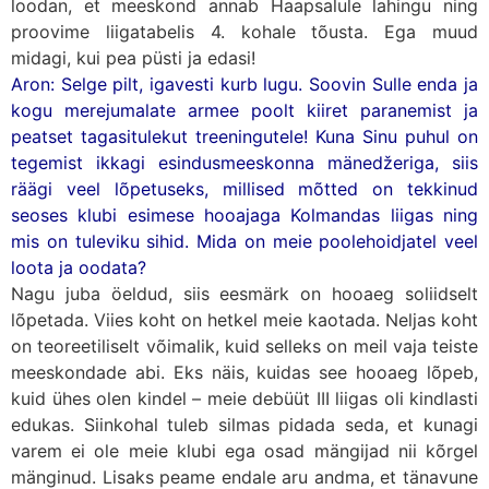
loodan, et meeskond annab Haapsalule lahingu ning
proovime liigatabelis 4. kohale tõusta. Ega muud
midagi, kui pea püsti ja edasi!
Aron: Selge pilt, igavesti kurb lugu. Soovin Sulle enda ja
kogu merejumalate armee poolt kiiret paranemist ja
peatset tagasitulekut treeningutele! Kuna Sinu puhul on
tegemist ikkagi esindusmeeskonna mänedžeriga, siis
räägi veel lõpetuseks, millised mõtted on tekkinud
seoses klubi esimese hooajaga Kolmandas liigas ning
mis on tuleviku sihid. Mida on meie poolehoidjatel veel
loota ja oodata?
Nagu juba öeldud, siis eesmärk on hooaeg soliidselt
lõpetada. Viies koht on hetkel meie kaotada. Neljas koht
on teoreetiliselt võimalik, kuid selleks on meil vaja teiste
meeskondade abi. Eks näis, kuidas see hooaeg lõpeb,
kuid ühes olen kindel – meie debüüt III liigas oli kindlasti
edukas. Siinkohal tuleb silmas pidada seda, et kunagi
varem ei ole meie klubi ega osad mängijad nii kõrgel
mänginud. Lisaks peame endale aru andma, et tänavune