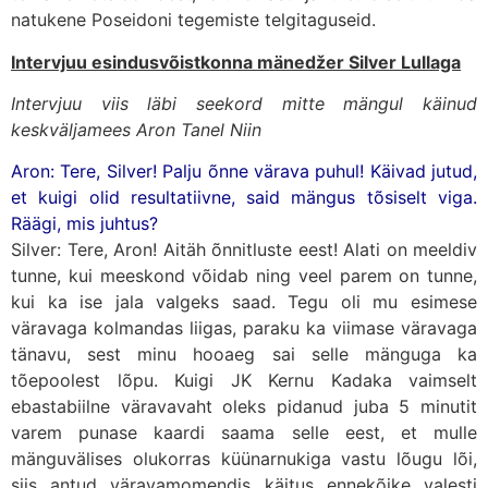
natukene Poseidoni tegemiste telgitaguseid.
Intervjuu esindusvõistkonna mänedžer Silver Lullaga
Intervjuu viis läbi seekord mitte mängul käinud
keskväljamees Aron Tanel Niin
Aron: Tere, Silver! Palju õnne värava puhul! Käivad jutud,
et kuigi olid resultatiivne, said mängus tõsiselt viga.
Räägi, mis juhtus?
Silver: Tere, Aron! Aitäh õnnitluste eest! Alati on meeldiv
tunne, kui meeskond võidab ning veel parem on tunne,
kui ka ise jala valgeks saad. Tegu oli mu esimese
väravaga kolmandas liigas, paraku ka viimase väravaga
tänavu, sest minu hooaeg sai selle mänguga ka
tõepoolest lõpu. Kuigi JK Kernu Kadaka vaimselt
ebastabiilne väravavaht oleks pidanud juba 5 minutit
varem punase kaardi saama selle eest, et mulle
mänguvälises olukorras küünarnukiga vastu lõugu lõi,
siis antud väravamomendis käitus ennekõike valesti