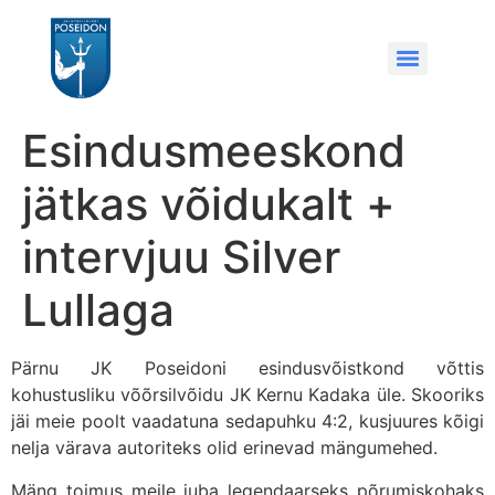
Esindusmeeskond
jätkas võidukalt +
intervjuu Silver
Lullaga
Pärnu JK Poseidoni esindusvõistkond võttis
kohustusliku võõrsilvõidu JK Kernu Kadaka üle. Skooriks
jäi meie poolt vaadatuna sedapuhku 4:2, kusjuures kõigi
nelja värava autoriteks olid erinevad mängumehed.
Mäng toimus meile juba legendaarseks põrumiskohaks