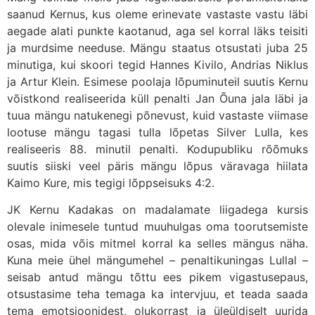
saanud Kernus, kus oleme erinevate vastaste vastu läbi
aegade alati punkte kaotanud, aga sel korral läks teisiti
ja murdsime needuse. Mängu staatus otsustati juba 25
minutiga, kui skoori tegid Hannes Kivilo, Andrias Niklus
ja Artur Klein. Esimese poolaja lõpuminuteil suutis Kernu
võistkond realiseerida küll penalti Jan Õuna jala läbi ja
tuua mängu natukenegi põnevust, kuid vastaste viimase
lootuse mängu tagasi tulla lõpetas Silver Lulla, kes
realiseeris 88. minutil penalti. Kodupubliku rõõmuks
suutis siiski veel päris mängu lõpus väravaga hiilata
Kaimo Kure, mis tegigi lõppseisuks 4:2.
JK Kernu Kadakas on madalamate liigadega kursis
olevale inimesele tuntud muuhulgas oma toorutsemiste
osas, mida võis mitmel korral ka selles mängus näha.
Kuna meie ühel mängumehel – penaltikuningas Lullal –
seisab antud mängu tõttu ees pikem vigastusepaus,
otsustasime teha temaga ka intervjuu, et teada saada
tema emotsioonidest, olukorrast ja üleüldiselt uurida