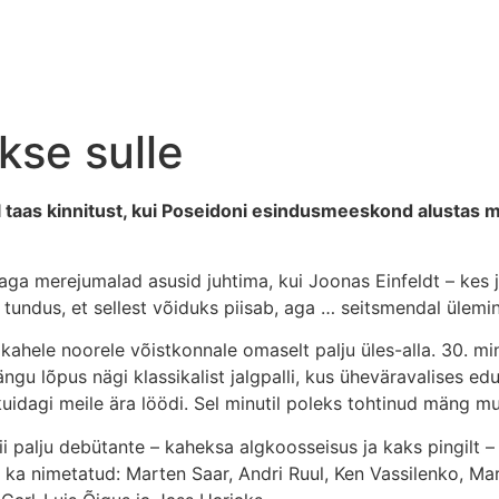
akse sulle
l taas kinnitust, kui Poseidoni esindusmeeskond alustas me
aga merejumalad asusid juhtima, kui Joonas Einfeldt – kes 
tundus, et sellest võiduks piisab, aga … seitsmendal üleminut
 kahele noorele võistkonnale omaselt palju üles-alla. 30. mi
u lõpus nägi klassikalist jalgpalli, kus üheväravalises ed
uidagi meile ära löödi. Sel minutil poleks tohtinud mäng m
nii palju debütante – kaheksa algkoosseisus ja kaks pingilt 
ka nimetatud: Marten Saar, Andri Ruul, Ken Vassilenko, Ma