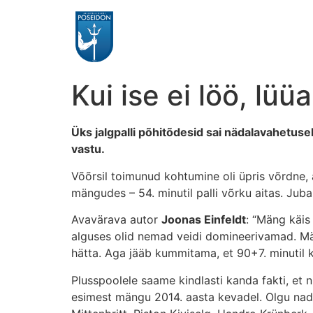
Kui ise ei löö, lüü
Üks jalgpalli põhitõdesid sai nädalavahetuse
vastu.
Võõrsil toimunud kohtumine oli üpris võrdne, 
mängudes – 54. minutil palli võrku aitas. Juba 
Avavärava autor
Joonas Einfeldt
: “Mäng käis
alguses olid nemad veidi domineerivamad. Mäng
hätta. Aga jääb kummitama, et 90+7. minutil k
Plusspoolele saame kindlasti kanda fakti, et 
esimest mängu 2014. aasta kevadel. Olgu nad 