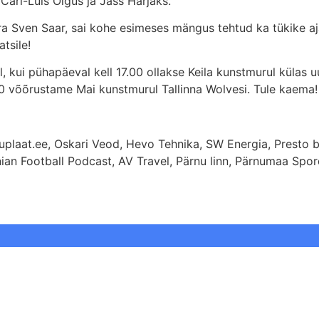
 Carl-Luis Õigus ja Jass Harjaks.
ra Sven Saar, sai kohe esimeses mängus tehtud ka tükike aj
tsile!
l, kui pühapäeval kell 17.00 ollakse Keila kunstmurul külas 
17.00 võõrustame Mai kunstmurul Tallinna Wolvesi. Tule kaema!
huplaat.ee, Oskari Veod, Hevo Tehnika, SW Energia, Presto b
ian Football Podcast, AV Travel, Pärnu linn, Pärnumaa Spordi