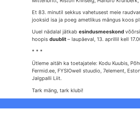
Mittenbritt, Riston Kiviselg, Handro Krünberk,
Et 83. minutil sekkus vahetusest meie raudva
jooksid isa ja poeg ametlikus mängus koos pla
Uuel nädalal jätkab
esindusmeeskond
võõrsi
hoopis
duublit
– laupäeval, 13. aprillil kell 
* * *
Ütleme aitäh ka toetajatele: Kodu Kuubis, Põ
Fermid.ee, FYSIOwell stuudio, 7element, Eston
Jalgpalli Liit.
Tark mäng, tark klubi!