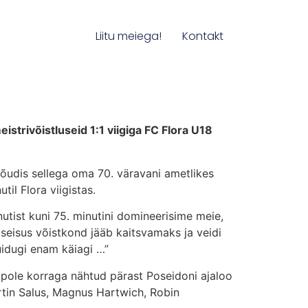
Liitu meiega!
Kontakt
istrivõistluseid 1:1 viigiga FC Flora U18
jõudis sellega oma 70. väravani ametlikes
il Flora viigistas.
nutist kuni 75. minutini domineerisime meie,
useisus võistkond jääb kaitsvamaks ja veidi
uidugi enam käiagi …”
– pole korraga nähtud pärast Poseidoni ajaloo
rtin Salus, Magnus Hartwich, Robin