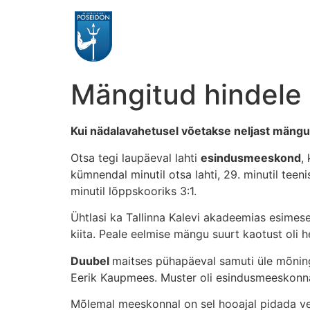
Mängitud hindele 
Kui nädalavahetusel võetakse neljast mängust
Otsa tegi laupäeval lahti
esindusmeeskond
,
kümnendal minutil otsa lahti, 29. minutil teen
minutil lõppskooriks 3:1.
Ühtlasi ka Tallinna Kalevi akadeemias esimese
kiita. Peale eelmise mängu suurt kaotust oli 
Duubel
maitses pühapäeval samuti üle mõninga
Eerik Kaupmees. Muster oli esindusmeeskonna
Mõlemal meeskonnal on sel hooajal pidada vee