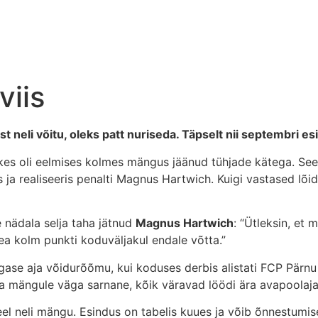
viis
 neli võitu, oleks patt nuriseda. Täpselt nii septembri esi
 kes oli eelmises kolmes mängus jäänud tühjade kätega. See
is ja realiseeris penalti Magnus Hartwich. Kuigi vastased lõ
 nädala selja taha jätnud
Magnus Hartwich
: “Ütleksin, et 
hea kolm punkti koduväljakul endale võtta.”
se aja võidurõõmu, kui koduses derbis alistati FCP Pärnu 3:1
 mängule väga sarnane, kõik väravad löödi ära avapoolaja
l neli mängu. Esindus on tabelis kuues ja võib õnnestumis