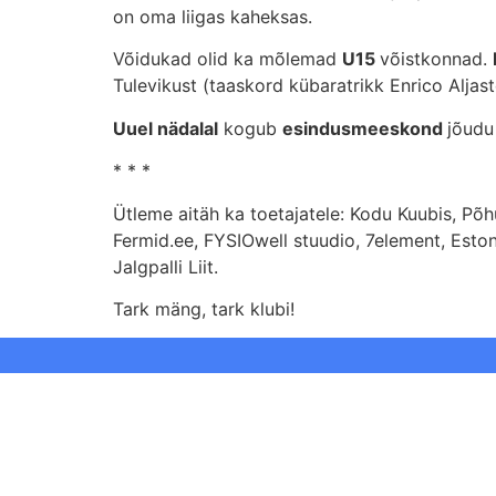
on oma liigas kaheksas.
Võidukad olid ka mõlemad
U15
võistkonnad.
Tulevikust (taaskord kübaratrikk Enrico Aljast
Uuel nädalal
kogub
esindusmeeskond
jõudu
* * *
Ütleme aitäh ka toetajatele: Kodu Kuubis, Põ
Fermid.ee, FYSIOwell stuudio, 7element, Eston
Jalgpalli Liit.
Tark mäng, tark klubi!