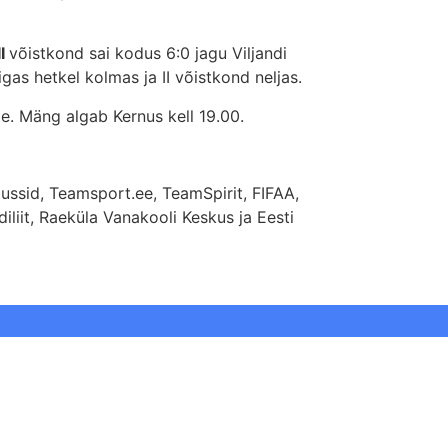
II
võistkond sai kodus 6:0 jagu Viljandi
gas hetkel kolmas ja II võistkond neljas.
e. Mäng algab Kernus kell 19.00.
ussid, Teamsport.ee, TeamSpirit, FIFAA,
liit, Raeküla Vanakooli Keskus ja Eesti