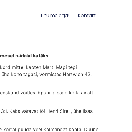
Liitu meiega!
Kontakt
mesel nädalal ka läks.
kord mitte: kapten Marti Mägi tegi
id ühe kohe tagasi, vormistas Hartwich 42.
meeskond võitles lõpuni ja saab kõiki ainult
. Kaks väravat lõi Henri Sireli, ühe lisas
l.
e korral püüda veel kolmandat kohta. Duubel