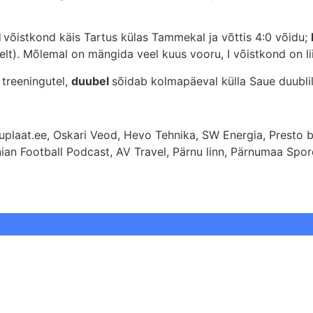
I
võistkond käis Tartus külas Tammekal ja võttis 4:0 võidu;
elt). Mõlemal on mängida veel kuus vooru, I võistkond on lii
 treeningutel,
duubel
sõidab kolmapäeval külla Saue duublil
huplaat.ee, Oskari Veod, Hevo Tehnika, SW Energia, Presto b
ian Football Podcast, AV Travel, Pärnu linn, Pärnumaa Spordi