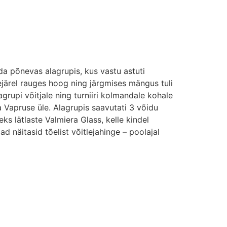
da põnevas alagrupis, kus vastu astuti
eejärel rauges hoog ning järgmises mängus tuli
grupi võitjale ning turniiri kolmandale kohale
a Vapruse üle. Alagrupis saavutati 3 võidu
 lätlaste Valmiera Glass, kelle kindel
 näitasid tõelist võitlejahinge – poolajal