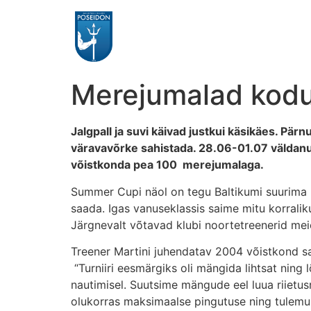
Merejumalad kodu
Jalgpall ja suvi käivad justkui käsikäes. Pä
väravavõrke sahistada. 28.06-01.07 väldanud 
võistkonda pea 100 merejumalaga.
Summer Cupi näol on tegu Baltikumi suurima 
saada. Igas vanuseklassis saime mitu korrali
Järgnevalt võtavad klubi noortetreenerid mei
Treener Martini juhendatav 2004 võistkond sa
“Turniiri eesmärgiks oli mängida lihtsat ning l
nautimisel. Suutsime mängude eel luua riietu
olukorras maksimaalse pingutuse ning tulemuse