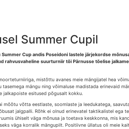
sel Summer Cupil
rnu Summer Cup andis Poseidoni lastele järjekordse mõnusa
rahvusvaheline suurturniir tõi Pärnusse tõelise jalkamelu
noorteturniiriga, mistõttu avanes meie mängijatel hea või
ku tasemega mängu ning võimaluse madistada erinevaid mäng
e jalkapoiste esitused põgusalt kokku.
i mõõtu võtta eestlaste, soomlaste ja leedukatega, saavut
õbusat jalgpalli. Rõhk ei olnud erinevatel taktikalistel ega t
sruumis ühiselt väga mõnusa ja toetava keskkonna, mis kand
ks väga korralik mängupilt. Positiivne üllatus oli meie ka