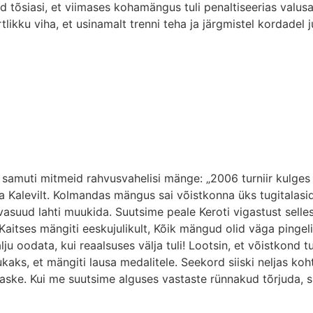
d tõsiasi, et viimases kohamängus tuli penaltiseerias valus
tlikku viha, et usinamalt trenni teha ja järgmistel kordadel 
 samuti mitmeid rahvusvahelisi mänge: „2006 turniir kulges 
a Kalevilt. Kolmandas mängus sai võistkonna üks tugitalasid 
avasuud lahti muukida. Suutsime peale Keroti vigastust sell
itses mängiti eeskujulikult, Kõik mängud olid väga pingeli
lju oodata, kui reaalsuses välja tuli! Lootsin, et võistkon
kaks, et mängiti lausa medalitele. Seekord siiski neljas koh
raske. Kui me suutsime alguses vastaste rünnakud tõrjuda, s