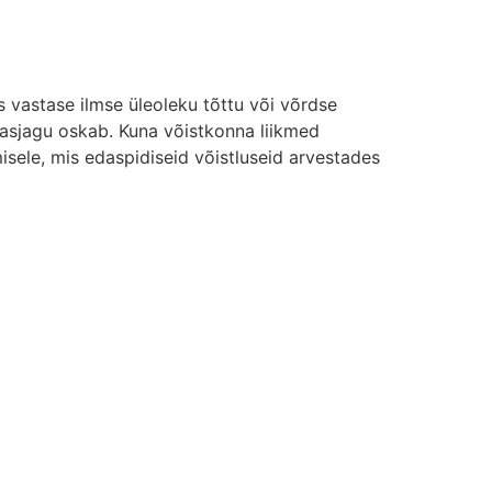
is vastase ilmse üleoleku tõttu või võrdse
parasjagu oskab. Kuna võistkonna liikmed
isele, mis edaspidiseid võistluseid arvestades