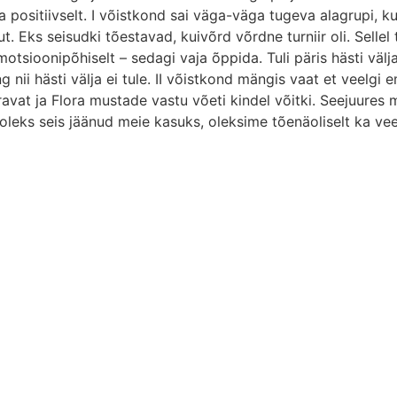
väga positiivselt. I võistkond sai väga-väga tugeva alagrupi, 
 Eks seisudki tõestavad, kuivõrd võrdne turniir oli. Sellel t
motsioonipõhiselt – sedagi vaja õppida. Tuli päris hästi välj
 nii hästi välja ei tule. II võistkond mängis vaat et veelgi 
vat ja Flora mustade vastu võeti kindel võitki. Seejuures m
l oleks seis jäänud meie kasuks, oleksime tõenäoliselt ka ve