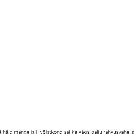
häid mänge ja II võistkond sai ka väga palju rahvusvahelisi