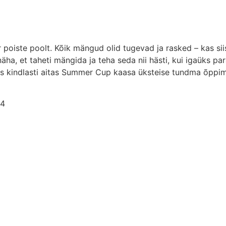
iir poiste poolt. Kõik mängud olid tugevad ja rasked – kas si
i näha, et taheti mängida ja teha seda nii hästi, kui igaüks 
iis kindlasti aitas Summer Cup kaasa üksteise tundma õppim
24