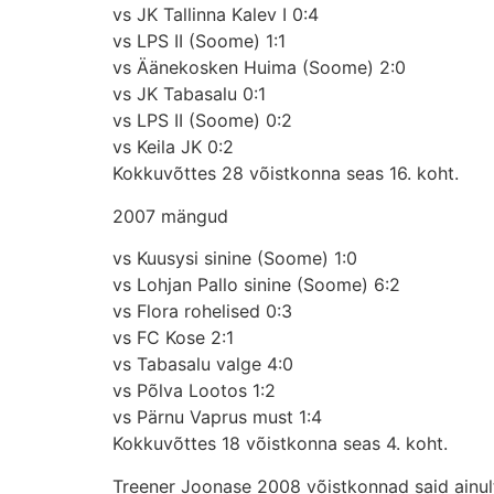
vs JK Tallinna Kalev I 0:4
vs LPS II (Soome) 1:1
vs Äänekosken Huima (Soome) 2:0
vs JK Tabasalu 0:1
vs LPS II (Soome) 0:2
vs Keila JK 0:2
Kokkuvõttes 28 võistkonna seas 16. koht.
2007 mängud
vs Kuusysi sinine (Soome) 1:0
vs Lohjan Pallo sinine (Soome) 6:2
vs Flora rohelised 0:3
vs FC Kose 2:1
vs Tabasalu valge 4:0
vs Põlva Lootos 1:2
vs Pärnu Vaprus must 1:4
Kokkuvõttes 18 võistkonna seas 4. koht.
Treener Joonase 2008 võistkonnad said ainult 