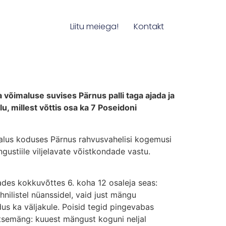
Liitu meiega!
Kontakt
 võimaluse suvises Pärnus palli taga ajada ja
, millest võttis osa ka 7 Poseidoni
malus koduses Pärnus rahvusvahelisi kogemusi
ustiile viljelavate võistkondade vastu.
ades kokkuvõttes 6. koha 12 osaleja seas:
ehnilistel nüanssidel, vaid just mängu
us ka väljakule. Poisid tegid pingevabas
itsemäng: kuuest mängust koguni neljal