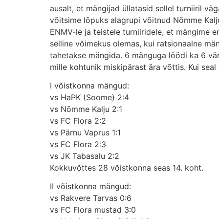
ausalt, et mängijad üllatasid sellel turniiril 
võitsime lõpuks alagrupi võitnud Nõmme Kaljut.
ENMV-le ja teistele turniiridele, et mängime e
selline võimekus olemas, kui ratsionaalne mäng
tahetakse mängida. 6 mänguga löödi ka 6 vära
mille kohtunik miskipärast ära võttis. Kui sea
I võistkonna mängud:
vs HaPK (Soome) 2:4
vs Nõmme Kalju 2:1
vs FC Flora 2:2
vs Pärnu Vaprus 1:1
vs FC Flora 2:3
vs JK Tabasalu 2:2
Kokkuvõttes 28 võistkonna seas 14. koht.
II võistkonna mängud:
vs Rakvere Tarvas 0:6
vs FC Flora mustad 3:0