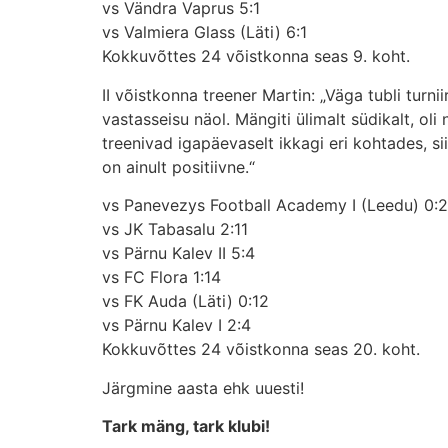
vs Vändra Vaprus 5:1
vs Valmiera Glass (Läti) 6:1
Kokkuvõttes 24 võistkonna seas 9. koht.
II võistkonna treener Martin: „Väga tubli turn
vastasseisu näol. Mängiti ülimalt südikalt, ol
treenivad igapäevaselt ikkagi eri kohtades, s
on ainult positiivne.“
vs Panevezys Football Academy I (Leedu) 0:
vs JK Tabasalu 2:11
vs Pärnu Kalev II 5:4
vs FC Flora 1:14
vs FK Auda (Läti) 0:12
vs Pärnu Kalev I 2:4
Kokkuvõttes 24 võistkonna seas 20. koht.
Järgmine aasta ehk uuesti!
Tark mäng, tark klubi!