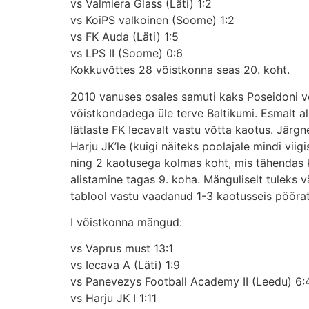
vs Valmiera Glass (Läti) 1:2
vs KoiPS valkoinen (Soome) 1:2
vs FK Auda (Läti) 1:5
vs LPS II (Soome) 0:6
Kokkuvõttes 28 võistkonna seas 20. koht.
2010 vanuses osales samuti kaks Poseidoni või
võistkondadega üle terve Baltikumi. Esmalt al
lätlaste FK Iecavalt vastu võtta kaotus. Järgn
Harju JK’le (kuigi näiteks poolajale mindi vii
ning 2 kaotusega kolmas koht, mis tähendas k
alistamine tagas 9. koha. Mänguliselt tuleks 
tablool vastu vaadanud 1-3 kaotusseis pöörati
I võistkonna mängud:
vs Vaprus must 13:1
vs Iecava A (Läti) 1:9
vs Panevezys Football Academy II (Leedu) 6:
vs Harju JK I 1:11