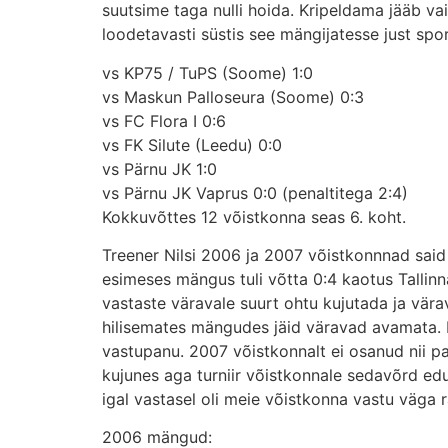
suutsime taga nulli hoida. Kripeldama jääb vai
loodetavasti süstis see mängijatesse just spor
vs KP75 / TuPS (Soome) 1:0
vs Maskun Palloseura (Soome) 0:3
vs FC Flora I 0:6
vs FK Silute (Leedu) 0:0
vs Pärnu JK 1:0
vs Pärnu JK Vaprus 0:0 (penaltitega 2:4)
Kokkuvõttes 12 võistkonna seas 6. koht.
Treener Nilsi 2006 ja 2007 võistkonnnad said
esimeses mängus tuli võtta 0:4 kaotus Tallinn
vastaste väravale suurt ohtu kujutada ja vär
hilisemates mängudes jäid väravad avamata. Ka
vastupanu. 2007 võistkonnalt ei osanud nii pa
kujunes aga turniir võistkonnale sedavõrd edu
igal vastasel oli meie võistkonna vastu väga 
2006 mängud: