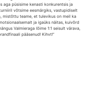
kus aga püsisime kenasti konkurentsis ja
urniiril võtsime eesmärgiks, vastupidiselt
a, mistõttu teame, et tulevikus on meil ka
emotsionaalsemalt ja igaüks näitas, kuivõrd
ängus Valmieraga lõime 1:1 seisult värava,
erandfinaali pääsenud! Kihvt!“