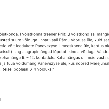
stkonda. I võistkonna treener Priit: „I võistkond sai mängi
ustati suure võiduga linnarivaali Pärnu Vapruse üle, kuid s
esid võit leedukate Panevezyse II meeskonna üle, kaotus ala
giseisult) ning alagrupimängud lõpetati kindla võiduga Vändr
ohamänge 9. – 12. kohtadele. Kohamängus oli meie vastaseks
välja tuua võidumäng Panevezyse üle, kus noored Merejumalad
 teisel poolajal 6-4 võiduks.“
4