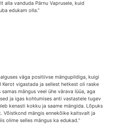
alt alla vanduda Pärnu Vaprusele, kuid
juba edukam olla.”
alguses väga positiivse mängupildiga, kuigi
Kerot vigastada ja sellest hetkest oli raske
es samas mängus veel ühe värava lüüa, aga
sed ja igas kohtumises anti vastastele tugev
d tuleb kenasti kokku ja saame mängida. Lõpuks
t. Võistkond mängis ennekõike kaitsvalt ja
iis olime selles mängus ka edukad.“