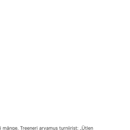
 mänge. Treeneri arvamus turniirist: „Ütlen