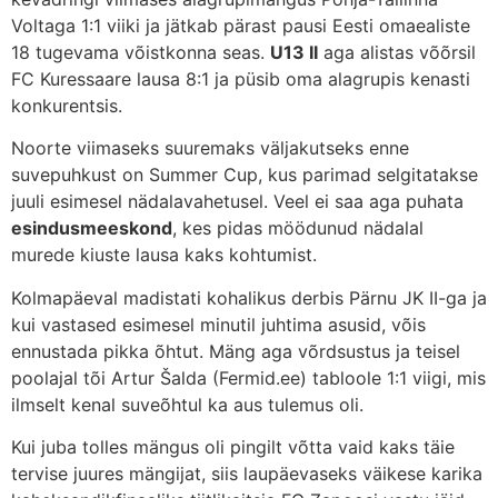
Voltaga 1:1 viiki ja jätkab pärast pausi Eesti omaealiste
18 tugevama võistkonna seas.
U13 II
aga alistas võõrsil
FC Kuressaare lausa 8:1 ja püsib oma alagrupis kenasti
konkurentsis.
Noorte viimaseks suuremaks väljakutseks enne
suvepuhkust on Summer Cup, kus parimad selgitatakse
juuli esimesel nädalavahetusel. Veel ei saa aga puhata
esindusmeeskond
, kes pidas möödunud nädalal
murede kiuste lausa kaks kohtumist.
Kolmapäeval madistati kohalikus derbis Pärnu JK II-ga ja
kui vastased esimesel minutil juhtima asusid, võis
ennustada pikka õhtut. Mäng aga võrdsustus ja teisel
poolajal tõi Artur Šalda (Fermid.ee) tabloole 1:1 viigi, mis
ilmselt kenal suveõhtul ka aus tulemus oli.
Kui juba tolles mängus oli pingilt võtta vaid kaks täie
tervise juures mängijat, siis laupäevaseks väikese karika