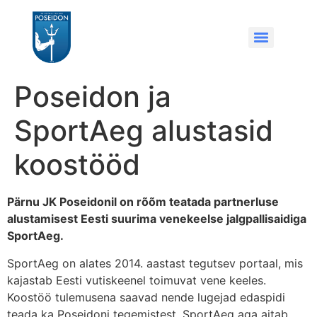
Poseidon ja
SportAeg alustasid
koostööd
Pärnu JK Poseidonil on rõõm teatada partnerluse
alustamisest Eesti suurima venekeelse jalgpallisaidiga
SportAeg.
SportAeg on alates 2014. aastast tegutsev portaal, mis
kajastab Eesti vutiskeenel toimuvat vene keeles.
Koostöö tulemusena saavad nende lugejad edaspidi
teada ka Poseidoni tegemistest, SportAeg aga aitab