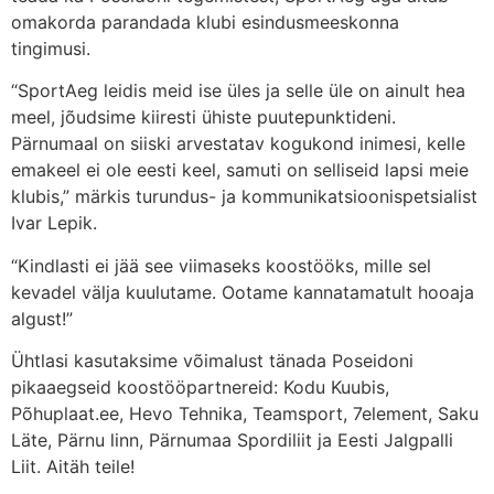
omakorda parandada klubi esindusmeeskonna
tingimusi.
“SportAeg leidis meid ise üles ja selle üle on ainult hea
meel, jõudsime kiiresti ühiste puutepunktideni.
Pärnumaal on siiski arvestatav kogukond inimesi, kelle
emakeel ei ole eesti keel, samuti on selliseid lapsi meie
klubis,” märkis turundus- ja kommunikatsioonispetsialist
Ivar Lepik.
“Kindlasti ei jää see viimaseks koostööks, mille sel
kevadel välja kuulutame. Ootame kannatamatult hooaja
algust!”
Ühtlasi kasutaksime võimalust tänada Poseidoni
pikaaegseid koostööpartnereid: Kodu Kuubis,
Põhuplaat.ee, Hevo Tehnika, Teamsport, 7element, Saku
Läte, Pärnu linn, Pärnumaa Spordiliit ja Eesti Jalgpalli
Liit. Aitäh teile!