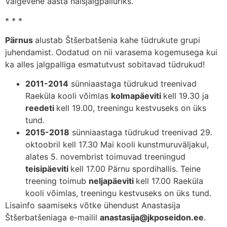
Valgevene aasta naisjalgpalluriks.
* * *
Pärnus
alustab Štšerbatšenia kahe tüdrukute grupi
juhendamist. Oodatud on nii varasema kogemusega kui
ka alles jalgpalliga esmatutvust sobitavad tüdrukud!
2011-2014
sünniaastaga tüdrukud treenivad
Raeküla kooli võimlas
kolmapäeviti
kell 19.30 ja
reedeti
kell 19.00, treeningu kestvuseks on üks
tund.
2015-2018
sünniaastaga tüdrukud treenivad 29.
oktoobril kell 17.30 Mai kooli kunstmuruväljakul,
alates 5. novembrist toimuvad treeningud
teisipäeviti
kell 17.00 Pärnu spordihallis. Teine
treening toimub
neljapäeviti
kell 17.00 Raeküla
kooli võimlas, treeningu kestvuseks on üks tund.
Lisainfo saamiseks võtke ühendust Anastasija
Štšerbatšeniaga e-mailil
anastasija@jkposeidon.ee
.