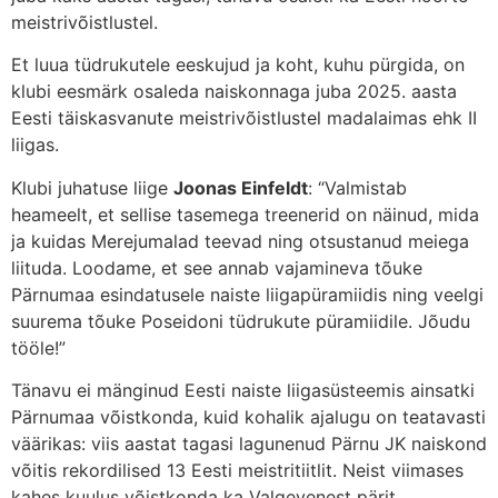
meistrivõistlustel.
Et luua tüdrukutele eeskujud ja koht, kuhu pürgida, on
klubi eesmärk osaleda naiskonnaga juba 2025. aasta
Eesti täiskasvanute meistrivõistlustel madalaimas ehk II
liigas.
Klubi juhatuse liige
Joonas Einfeldt
: “Valmistab
heameelt, et sellise tasemega treenerid on näinud, mida
ja kuidas Merejumalad teevad ning otsustanud meiega
liituda. Loodame, et see annab vajamineva tõuke
Pärnumaa esindatusele naiste liigapüramiidis ning veelgi
suurema tõuke Poseidoni tüdrukute püramiidile. Jõudu
tööle!”
Tänavu ei mänginud Eesti naiste liigasüsteemis ainsatki
Pärnumaa võistkonda, kuid kohalik ajalugu on teatavasti
väärikas: viis aastat tagasi lagunenud Pärnu JK naiskond
võitis rekordilised 13 Eesti meistritiitlit. Neist viimases
kahes kuulus võistkonda ka Valgevenest pärit