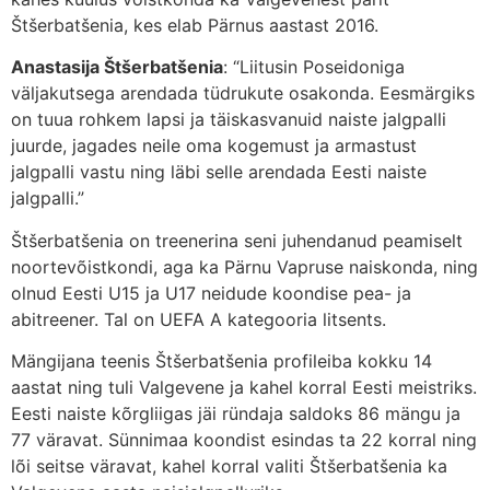
Štšerbatšenia, kes elab Pärnus aastast 2016.
Anastasija Štšerbatšenia
: “Liitusin Poseidoniga
väljakutsega arendada tüdrukute osakonda. Eesmärgiks
on tuua rohkem lapsi ja täiskasvanuid naiste jalgpalli
juurde, jagades neile oma kogemust ja armastust
jalgpalli vastu ning läbi selle arendada Eesti naiste
jalgpalli.”
Štšerbatšenia on treenerina seni juhendanud peamiselt
noortevõistkondi, aga ka Pärnu Vapruse naiskonda, ning
olnud Eesti U15 ja U17 neidude koondise pea- ja
abitreener. Tal on UEFA A kategooria litsents.
Mängijana teenis Štšerbatšenia profileiba kokku 14
aastat ning tuli Valgevene ja kahel korral Eesti meistriks.
Eesti naiste kõrgliigas jäi ründaja saldoks 86 mängu ja
77 väravat. Sünnimaa koondist esindas ta 22 korral ning
lõi seitse väravat, kahel korral valiti Štšerbatšenia ka