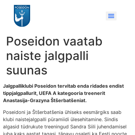
Poseidon vaatab
naiste jalgpalli
suunas
Jalgpalliklubi Poseidon tervitab enda ridades endist
tippjalgpallurit, UEFA A kategooria treenerit
Anastasija-Grazyna Štšerbatšeniat.
Poseidoni ja Štšerbatšenia ühiseks eesmärgiks saab
klubi naistejalgpalli püramiidi ülesehitamine. Sindis
algasid tüdrukute treeningud Sandra Siili juhendamisel
juba kaks aastat tagasi, tänavu osaleti ka Eesti noorte