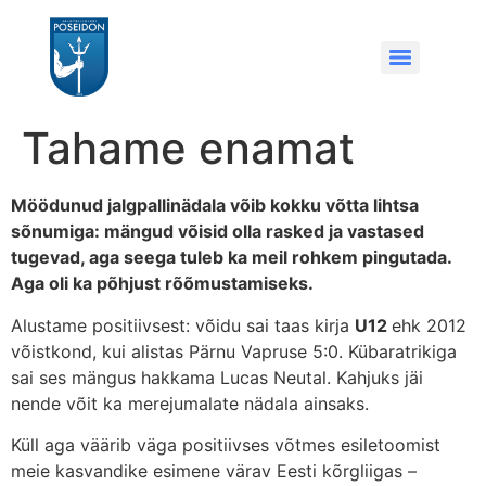
Tahame enamat
Möödunud jalgpallinädala võib kokku võtta lihtsa
sõnumiga: mängud võisid olla rasked ja vastased
tugevad, aga seega tuleb ka meil rohkem pingutada.
Aga oli ka põhjust rõõmustamiseks.
Alustame positiivsest: võidu sai taas kirja
U12
ehk 2012
võistkond, kui alistas Pärnu Vapruse 5:0. Kübaratrikiga
sai ses mängus hakkama Lucas Neutal. Kahjuks jäi
nende võit ka merejumalate nädala ainsaks.
Küll aga väärib väga positiivses võtmes esiletoomist
meie kasvandike esimene värav Eesti kõrgliigas –