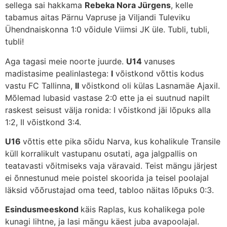
sellega sai hakkama
Rebeka Nora Jürgens
, kelle
tabamus aitas Pärnu Vapruse ja Viljandi Tuleviku
Ühendnaiskonna 1:0 võidule Viimsi JK üle. Tubli, tubli,
tubli!
Aga tagasi meie noorte juurde.
U14
vanuses
madistasime pealinlastega:
I
võistkond võttis kodus
vastu FC Tallinna,
II
võistkond oli külas Lasnamäe Ajaxil.
Mõlemad lubasid vastase 2:0 ette ja ei suutnud napilt
raskest seisust välja ronida: I võistkond jäi lõpuks alla
1:2, II võistkond 3:4.
U16
võttis ette pika sõidu Narva, kus kohalikule Transile
küll korralikult vastupanu osutati, aga jalgpallis on
teatavasti võitmiseks vaja väravaid. Teist mängu järjest
ei õnnestunud meie poistel skoorida ja teisel poolajal
läksid võõrustajad oma teed, tabloo näitas lõpuks 0:3.
Esindusmeeskond
käis Raplas, kus kohalikega pole
kunagi lihtne, ja lasi mängu käest juba avapoolajal.