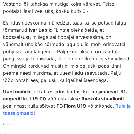
Vastane lõi kaheksa minutiga kolm väravat. Teisel
poolajal lisati veel üks, kokku kurb 0:4.
Esindusmeeskonna mänedžer, taas ka ise putsad jalga
tõmmanud
Ivar Lepik
: “Lihtne oleks öelda, et
koosseisust, millega sel hooajal arvestasime, on
vähemalt ühe käe sõrmede jagu olulisi mehi erinevatel
põhjustel ära langenud. Palju keerulisem on vaadata
peeglisse ja tunnistada, et oleme rohkemaks võimelised.
On mingid korduvad mustrid, mis paljuski peas kinni –
peame need murdma, et uuesti edu saavutada. Palju
tööd ootab ees, paljuski ka igaühel iseendaga.”
Uuel nädalal
jätkab esindus kodus, kui
neljapäeval
,
31.
augustil
kell
19.00
võõrustatakse
Raeküla staadionil
pealinnast külla sõitvat
FC Flora U19
võistkonda.
Tule ja
toeta omasid!
* * *