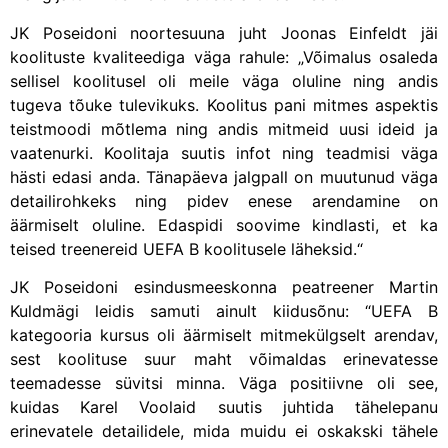
JK Poseidoni noortesuuna juht Joonas Einfeldt jäi
koolituste kvaliteediga väga rahule: „Võimalus osaleda
sellisel koolitusel oli meile väga oluline ning andis
tugeva tõuke tulevikuks. Koolitus pani mitmes aspektis
teistmoodi mõtlema ning andis mitmeid uusi ideid ja
vaatenurki. Koolitaja suutis infot ning teadmisi väga
hästi edasi anda. Tänapäeva jalgpall on muutunud väga
detailirohkeks ning pidev enese arendamine on
äärmiselt oluline. Edaspidi soovime kindlasti, et ka
teised treenereid UEFA B koolitusele läheksid.“
JK Poseidoni esindusmeeskonna peatreener Martin
Kuldmägi leidis samuti ainult kiidusõnu: “UEFA B
kategooria kursus oli äärmiselt mitmekülgselt arendav,
sest koolituse suur maht võimaldas erinevatesse
teemadesse süvitsi minna. Väga positiivne oli see,
kuidas Karel Voolaid suutis juhtida tähelepanu
erinevatele detailidele, mida muidu ei oskakski tähele