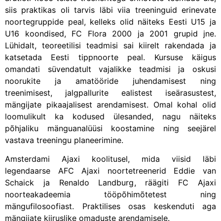
siis praktikas oli tarvis läbi viia treeninguid erinevate
noortegruppide peal, kelleks olid näiteks Eesti U15 ja
U16 koondised, FC Flora 2000 ja 2001 grupid jne.
Lühidalt, teoreetilisi teadmisi sai kiirelt rakendada ja
katsetada Eesti tippnoorte peal. Kursuse käigus
omandati süvendatult vajalikke teadmisi ja oskusi
noorukite ja amatööride juhendamisest ning
treenimisest, jalgpallurite ealistest iseärasustest,
mängijate pikaajalisest arendamisest. Omal kohal olid
loomulikult ka kodused ülesanded, nagu näiteks
põhjaliku mänguanalüüsi koostamine ning seejärel
vastava treeningu planeerimine.
Amsterdami Ajaxi koolitusel, mida viisid läbi
legendaarse AFC Ajaxi noortetreenerid Eddie van
Schaick ja Renaldo Landburg, räägiti FC Ajaxi
noorteakadeemia tööpõhimõtetest ning
mängufilosoofiast. Praktilises osas keskenduti aga
mängijate kiiruslike omaduste arendamisele.