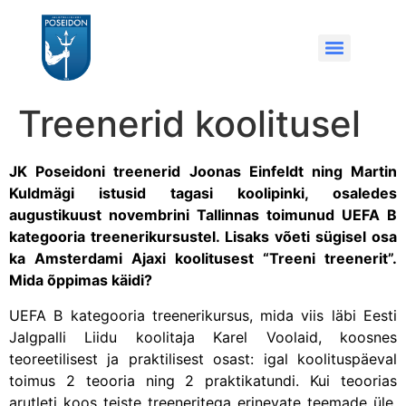
Treenerid koolitusel
JK Poseidoni treenerid Joonas Einfeldt ning Martin
Kuldmägi istusid tagasi koolipinki, osaledes
augustikuust novembrini Tallinnas toimunud UEFA B
kategooria treenerikursustel. Lisaks võeti sügisel osa
ka Amsterdami Ajaxi koolitusest “Treeni treenerit”.
Mida õppimas käidi?
UEFA B kategooria treenerikursus, mida viis läbi Eesti
Jalgpalli Liidu koolitaja Karel Voolaid, koosnes
teoreetilisest ja praktilisest osast: igal koolituspäeval
toimus 2 teooria ning 2 praktikatundi. Kui teoorias
arutleti koos teiste treeneritega erinevate teemade üle,