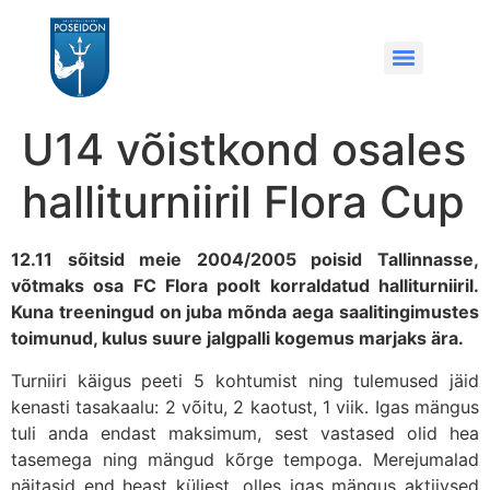
U14 võistkond osales
halliturniiril Flora Cup
12.11 sõitsid meie 2004/2005 poisid Tallinnasse,
võtmaks osa FC Flora poolt korraldatud halliturniiril.
Kuna treeningud on juba mõnda aega saalitingimustes
toimunud, kulus suure jalgpalli kogemus marjaks ära.
Turniiri käigus peeti 5 kohtumist ning tulemused jäid
kenasti tasakaalu: 2 võitu, 2 kaotust, 1 viik. Igas mängus
tuli anda endast maksimum, sest vastased olid hea
tasemega ning mängud kõrge tempoga. Merejumalad
näitasid end heast küljest, olles igas mängus aktiivsed