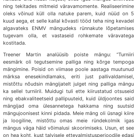
ning tekitades mitmeid väravamomente. Realiseerimine
oleks võinud küll olla natuke parem, kuid nüüd on 5
kuud aega, et selle kallal kõvasti tööd teha ning kevadel
algavateks ENMV mängudeks rünnakute lõpetamises
tugevam olla, et vastaseid rohkemate väravatega
kostitada.
Treener Martin analüüsib poiste mängu: “Turniiri
eesmärk oli tegutsemine palliga ning kõrge tempoga
mängimine. Poisid on viimase poole aastaga muutunud
märksa enesekindlamaks, eriti just pallivaldamisel,
mistõttu nõudsin mängijatelt julget ning palliga mängu
ka sellel turniiril. Muidugi tuli ette kiirustatud otsuseid
ning ebakvaliteetseid pallipuuteid, kuid üldjoontes said
mängijad oma ülesannetega hakkama ning suutsid
mängujoonisest kinni pidada. Meie mäng oli üsnagi kiire
ja loogiline, mistõttu omas meie ründekolmik igas
mängus väga häid võimalusi skoorimiseks. Usun, et see
on hea koht, kust talvisele ettevalmistusperioodile edasi