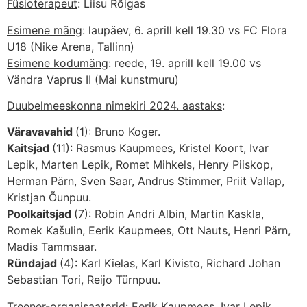
Füsioterapeut
: Liisu Rõigas
Esimene mäng
: laupäev, 6. aprill kell 19.30 vs FC Flora
U18 (Nike Arena, Tallinn)
Esimene kodumäng
: reede, 19. aprill kell 19.00 vs
Vändra Vaprus II (Mai kunstmuru)
Duubelmeeskonna nimekiri 2024. aastaks
:
Väravavahid
(1): Bruno Koger.
Kaitsjad
(11): Rasmus Kaupmees, Kristel Koort, Ivar
Lepik, Marten Lepik, Romet Mihkels, Henry Piiskop,
Herman Pärn, Sven Saar, Andrus Stimmer, Priit Vallap,
Kristjan Õunpuu.
Poolkaitsjad
(7): Robin Andri Albin, Martin Kaskla,
Romek Kašulin, Eerik Kaupmees, Ott Nauts, Henri Pärn,
Madis Tammsaar.
Ründajad
(4): Karl Kielas, Karl Kivisto, Richard Johan
Sebastian Tori, Reijo Türnpuu.
Treener-organisaatorid
: Eerik Kaupmees, Ivar Lepik,