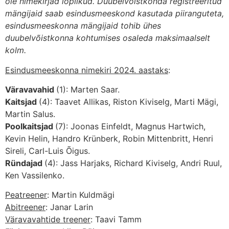
ole nimekirjad lõplikud.
Duubelvõistkonda registreeritud
mängijaid saab esindusmeeskond kasutada piiranguteta,
esindusmeeskonna mängijaid tohib ühes
duubelvõistkonna kohtumises osaleda maksimaalselt
kolm.
Esindusmeeskonna nimekiri 2024. aastaks
:
Väravavahid
(1): Marten Saar.
Kaitsjad
(4): Taavet Allikas, Riston Kiviselg, Marti Mägi,
Martin Salus.
Poolkaitsjad
(7): Joonas Einfeldt, Magnus Hartwich,
Kevin Helin, Handro Krünberk, Robin Mittenbritt, Henri
Sireli, Carl-Luis Õigus.
Ründajad
(4): Jass Harjaks, Richard Kiviselg, Andri Ruul,
Ken Vassilenko.
Peatreener
: Martin Kuldmägi
Abitreener
: Janar Larin
Väravavahtide treener
: Taavi Tamm