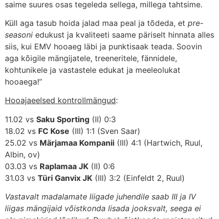
saime suures osas tegeleda sellega, millega tahtsime.
Küll aga tasub hoida jalad maa peal ja tõdeda, et
pre-
seasoni
edukust ja kvaliteeti saame päriselt hinnata alles
siis, kui EMV hooaeg läbi ja punktisaak teada. Soovin
aga kõigile mängijatele, treeneritele, fännidele,
kohtunikele ja vastastele edukat ja meeleolukat
hooaega!”
Hooajaeelsed kontrollmängud
:
11.02 vs
Saku Sporting
(II) 0:3
18.02 vs
FC Kose
(III) 1:1 (Sven Saar)
25.02 vs
Märjamaa Kompanii
(III) 4:1 (Hartwich, Ruul,
Albin, ov)
03.03 vs
Raplamaa JK
(II) 0:6
31.03 vs
Türi Ganvix JK
(III) 3:2 (Einfeldt 2, Ruul)
Vastavalt madalamate liigade juhendile saab III ja IV
liigas mängijaid võistkonda lisada jooksvalt, seega ei