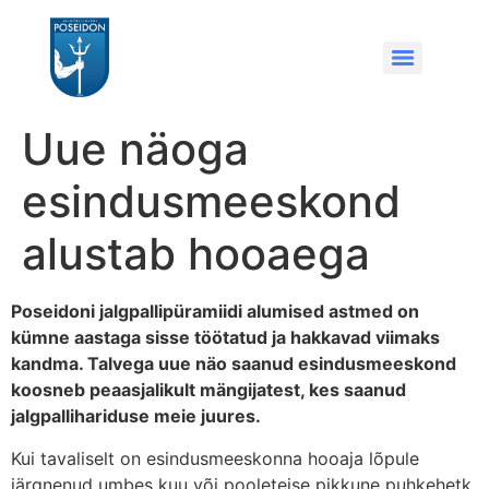
Uue näoga
esindusmeeskond
alustab hooaega
Poseidoni jalgpallipüramiidi alumised astmed on
kümne aastaga sisse töötatud ja hakkavad viimaks
kandma. Talvega uue näo saanud esindusmeeskond
koosneb peaasjalikult mängijatest, kes saanud
jalgpallihariduse meie juures.
Kui tavaliselt on esindusmeeskonna hooaja lõpule
järgnenud umbes kuu või pooleteise pikkune puhkehetk,