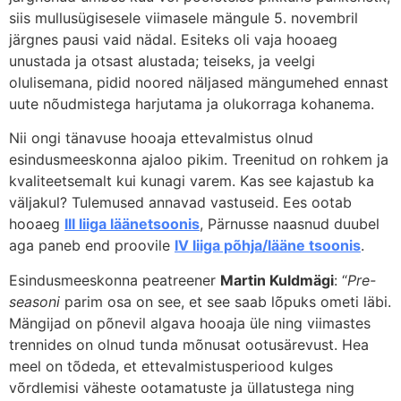
siis mullusügisesele viimasele mängule 5. novembril
järgnes pausi vaid nädal. Esiteks oli vaja hooaeg
unustada ja otsast alustada; teiseks, ja veelgi
olulisemana, pidid noored näljased mängumehed ennast
uute nõudmistega harjutama ja olukorraga kohanema.
Nii ongi tänavuse hooaja ettevalmistus olnud
esindusmeeskonna ajaloo pikim. Treenitud on rohkem ja
kvaliteetsemalt kui kunagi varem. Kas see kajastub ka
väljakul? Tulemused annavad vastuseid. Ees ootab
hooaeg
III liiga läänetsoonis
, Pärnusse naasnud duubel
aga paneb end proovile
IV liiga põhja/lääne tsoonis
.
Esindusmeeskonna peatreener
Martin Kuldmägi
: “
Pre-
seasoni
parim osa on see, et see saab lõpuks ometi läbi.
Mängijad on põnevil algava hooaja üle ning viimastes
trennides on olnud tunda mõnusat ootusärevust. Hea
meel on tõdeda, et ettevalmistusperiood kulges
võrdlemisi väheste ootamatuste ja üllatustega ning