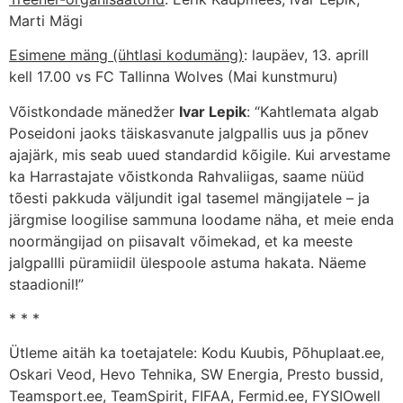
Marti Mägi
Esimene mäng (ühtlasi kodumäng)
: laupäev, 13. aprill
kell 17.00 vs FC Tallinna Wolves (Mai kunstmuru)
Võistkondade mänedžer
Ivar Lepik
: “Kahtlemata algab
Poseidoni jaoks täiskasvanute jalgpallis uus ja põnev
ajajärk, mis seab uued standardid kõigile. Kui arvestame
ka Harrastajate võistkonda Rahvaliigas, saame nüüd
tõesti pakkuda väljundit igal tasemel mängijatele – ja
järgmise loogilise sammuna loodame näha, et meie enda
noormängijad on piisavalt võimekad, et ka meeste
jalgpallli püramiidil ülespoole astuma hakata. Näeme
staadionil!”
* * *
Ütleme aitäh ka toetajatele: Kodu Kuubis, Põhuplaat.ee,
Oskari Veod, Hevo Tehnika, SW Energia, Presto bussid,
Teamsport.ee, TeamSpirit, FIFAA, Fermid.ee, FYSIOwell