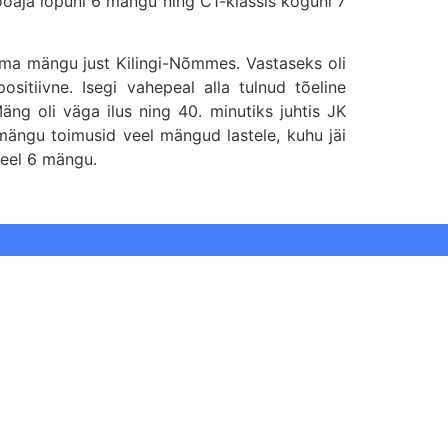
hooaja lõpuni 6 mängu ning C1-klassis koguni 7
ma mängu just Kilingi-Nõmmes. Vastaseks oli
ositiivne. Isegi vahepeal alla tulnud tõeline
ng oli väga ilus ning 40. minutiks juhtis JK
 mängu toimusid veel mängud lastele, kuhu jäi
veel 6 mängu.