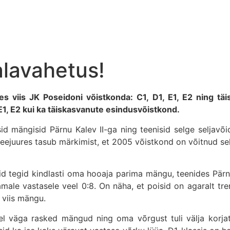
lavahetus!
es viis JK Poseidoni võistkonda: C1, D1, E1, E2 ning t
i E1, E2 kui ka täiskasvanute esindusvõistkond.
d mängisid Pärnu Kalev II-ga ning teenisid selge seljavõid
eejuures tasub märkimist, et 2005 võistkond on võitnud sell
d tegid kindlasti oma hooaja parima mängu, teenides Pärnu 
amale vastasele veel 0:8. On näha, et poisid on agaralt tr
 viis mängu.
el väga rasked mängud ning oma võrgust tuli välja korja