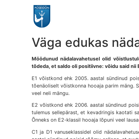
Väga edukas näda
Möödunud nädalavahetusel olid võistlustul
tõdeda, et saldo oli positiivne: võidu said ni
E1 võistkond ehk 2005. aastal sündinud poisi
tõenäoliselt võistkonna hooaja parim mäng. S
veel neli mängu.
E2 võistkond ehk 2006. aastal sündinud poisi
tulemus sellepärast, et kevadringis kaotati s
Õnneks on E2-klassil hooaja lõpuni veel lausa
C1 ja D1 vanuseklassidel olid nädalavahetus