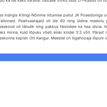
sid ka ise kaks väravat vastase võrku lüüa. D1-klassis on 
s mängis Kilingi-Nõmme liitumise puhul JK Poseidoniga o
linnast. Pealtvaatajaid oli üle 60 ning üldine meelolu p
eeskond oli tänulik ning pakkus fännidele ka hea show. Mä
ks minna, kuid lõpuks võeti siiski kindel 5:3 võit. Pärast
eeskonna kapten Ott Kangur. Meestel on liigahooaja lõpuni 