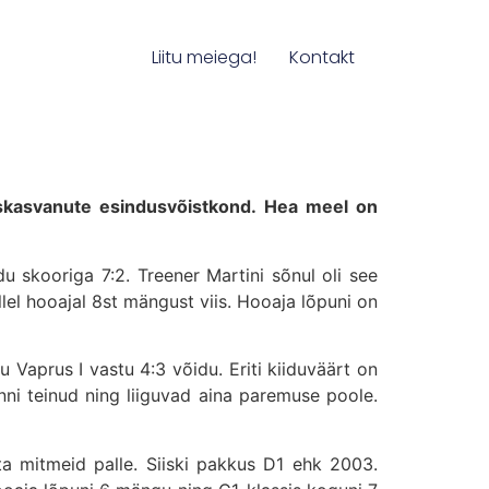
Liitu meiega!
Kontakt
äiskasvanute esindusvõistkond. Hea meel on
u skooriga 7:2. Treener Martini sõnul oli see
el hooajal 8st mängust viis. Hooaja lõpuni on
Vaprus I vastu 4:3 võidu. Eriti kiiduväärt on
enni teinud ning liiguvad aina paremuse poole.
ta mitmeid palle. Siiski pakkus D1 ehk 2003.