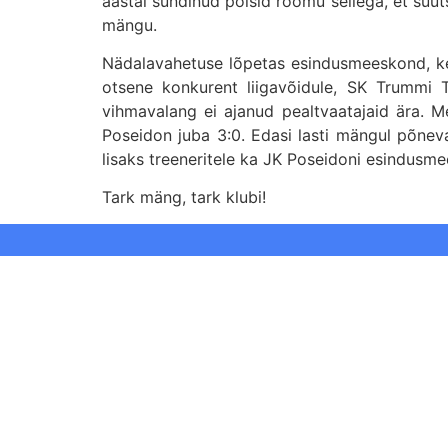
aastal sündinud poisid rõõmu sellega, et suut
mängu.
Nädalavahetuse lõpetas esindusmeeskond, ke
otsene konkurent liigavõidule, SK Trummi Tal
vihmavalang ei ajanud pealtvaatajaid ära. M
Poseidon juba 3:0. Edasi lasti mängul põneva
lisaks treeneritele ka JK Poseidoni esindusm
Tark mäng, tark klubi!