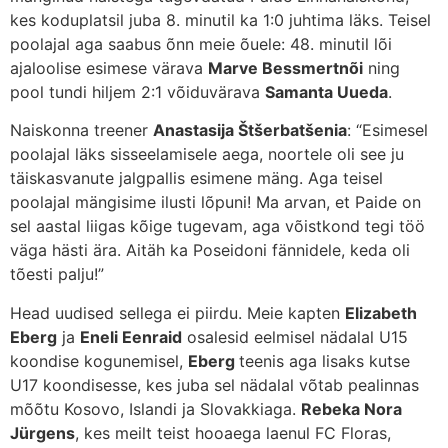
kes koduplatsil juba 8. minutil ka 1:0 juhtima läks. Teisel
poolajal aga saabus õnn meie õuele: 48. minutil lõi
ajaloolise esimese värava
Marve Bessmertnõi
ning
pool tundi hiljem 2:1 võiduvärava
Samanta Uueda
.
Naiskonna treener
Anastasija Štšerbatšenia
: “Esimesel
poolajal läks sisseelamisele aega, noortele oli see ju
täiskasvanute jalgpallis esimene mäng. Aga teisel
poolajal mängisime ilusti lõpuni! Ma arvan, et Paide on
sel aastal liigas kõige tugevam, aga võistkond tegi töö
väga hästi ära. Aitäh ka Poseidoni fännidele, keda oli
tõesti palju!”
Head uudised sellega ei piirdu. Meie kapten
Elizabeth
Eberg
ja
Eneli Eenraid
osalesid eelmisel nädalal U15
koondise kogunemisel,
Eberg
teenis aga lisaks kutse
U17 koondisesse, kes juba sel nädalal võtab pealinnas
mõõtu Kosovo, Islandi ja Slovakkiaga.
Rebeka Nora
Jürgens
, kes meilt teist hooaega laenul FC Floras,