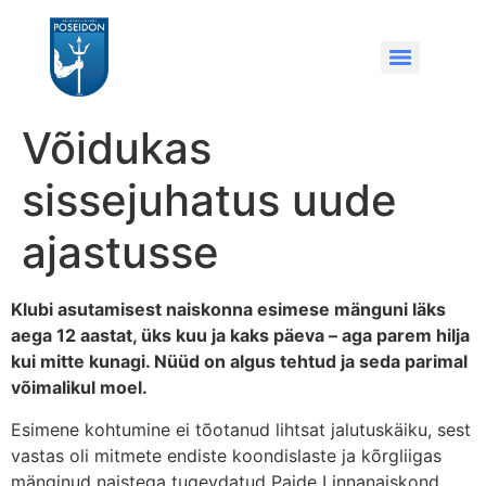
Võidukas
sissejuhatus uude
ajastusse
Klubi asutamisest naiskonna esimese mänguni läks
aega 12 aastat, üks kuu ja kaks päeva – aga parem hilja
kui mitte kunagi. Nüüd on algus tehtud ja seda parimal
võimalikul moel.
Esimene kohtumine ei tõotanud lihtsat jalutuskäiku, sest
vastas oli mitmete endiste koondislaste ja kõrgliigas
mänginud naistega tugevdatud Paide Linnanaiskond,