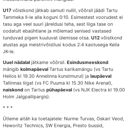
U17
võistkond jätkab samuti nullil, võõrsil jäädi Tartu
Tammeka II-le alla koguni 0:10. Esimestest voorudest ei
tasu aga veel suuri järeldusi teha, sest liiga tase on
oodatult ebaühtlane ja mõlemad senised vastased
tunduvad pigem kuuluvat ülemisse otsa.
U12
võistkond
alustas aga meistrivõistlusi kodus 2:4 kaotusega Keila
JK-le.
Uuel nädalal
jätkame võõrsil.
Esindusmeeskond
mängib
kolmapäeval
Tartus karikamängu (vs Tartu
Helios kl 19.30 Annelinna kunstmurul) ja
laupäeval
Tallinnas liigat (vs FC Puuma kl 15.30 Nike Arenal),
naiskond
on Tartus
pühapäeval
(vs NJK Electra kl 19.00
Holm Jalgpallipargis).
* * *
Ütleme aitäh ka toetajatele: Nurme Turvas, Oskari Veod,
Heworitz Technics, SW Energia, Presto bussid,