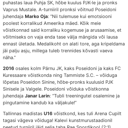
puhastas laua Puhja SK, hõbe kuulus PJK-le ja pronks
Vaprus Mustale. A-turniiril pronksi võitnud Poseidoni
juhendaja
Marko Oja
: “Nii tulemuse kui emotsiooni
poolest korralikud Ameerika mäed. Kõik meie
võistkonnad said korraliku kogemuse ja arusaamise, et
võitmiseks on vaja enda tase välja mängida või lausa
ennast ületada. Medalikoht on alati tore, aga kripeldama
jäi palju asju, millega tuleb trennides kõvasti vaeva
näha.”
2016
osales kolm Pärnu JK, kaks Poseidoni ja kaks FC
Kuressaare võistkonda ning Tammiste S.C. – võiduga
lõpetas Poseidon Sinine, hõbe-pronks kuulusid PJK
Sinisele ja Valgele. Poseidoni võiduka võistkonna
juhendaja
Janar Larin
: “Tubli treeningutel osalemine ja
pingutamine kandub ka väljakule!”
Tallinnas madistas
U16
võistkond, kes tuli Arena Cupilt
tagasi vägeva võiduga! Kalevi kunstmurustaadionil
peetud turniiril jäid selja taha Rae Spordikool (2:1),