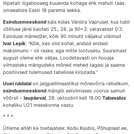
lõpetati liigahooaeg kuuenda kohaga ehk mahuti taas
omaealiste Eesti 18 parema sekka.
Esindusmeeskond
käis külas Vändra Vaprusel, kus tubli
võitluse järel kaotati 25., 28. ja 90+3. väravatest 0:3.
Esinduse mänedžer, kõik 90 minutit väljakul viibinud
Ivar Lepik
: “Kõik, kes olid kohal, andsid endast
maksimumi – oli raske, aga mitte lootusetu. Suuremast
august oleme ehk väljas. Loodetavasti on hooaja
viimasteks mängudeks mõned mehed tagasi ja saame
positiivsed tulemused tabelisse kirjutada.”
Uuel nädalal
on jalgpallimaastikul mõnevõrra rahulikum,
esindusmeeskond
mängib eelviimases voorus samuti
võõrsil –
laupäeval
, 28. oktoobril kell 18.00
Tabasalus
kohaliku U21 meeskonna vastu.
* * *
Ütleme aitäh ka toetajatele: Kodu Kuubis, Põhuplaat.ee,