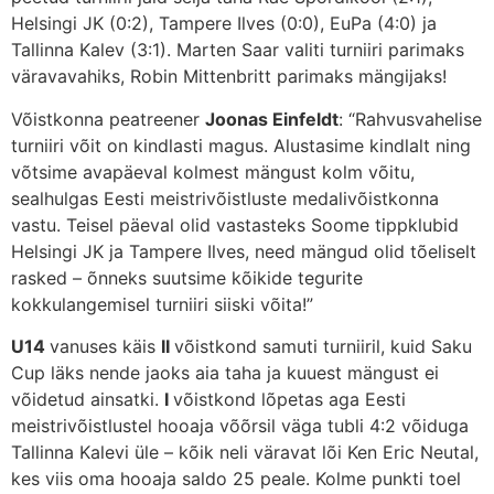
Helsingi JK (0:2), Tampere Ilves (0:0), EuPa (4:0) ja
Tallinna Kalev (3:1). Marten Saar valiti turniiri parimaks
väravavahiks, Robin Mittenbritt parimaks mängijaks!
Võistkonna peatreener
Joonas Einfeldt
: “Rahvusvahelise
turniiri võit on kindlasti magus. Alustasime kindlalt ning
võtsime avapäeval kolmest mängust kolm võitu,
sealhulgas Eesti meistrivõistluste medalivõistkonna
vastu. Teisel päeval olid vastasteks Soome tippklubid
Helsingi JK ja Tampere Ilves, need mängud olid tõeliselt
rasked – õnneks suutsime kõikide tegurite
kokkulangemisel turniiri siiski võita!”
U14
vanuses käis
II
võistkond samuti turniiril, kuid Saku
Cup läks nende jaoks aia taha ja kuuest mängust ei
võidetud ainsatki.
I
võistkond lõpetas aga Eesti
meistrivõistlustel hooaja võõrsil väga tubli 4:2 võiduga
Tallinna Kalevi üle – kõik neli väravat lõi Ken Eric Neutal,
kes viis oma hooaja saldo 25 peale. Kolme punkti toel