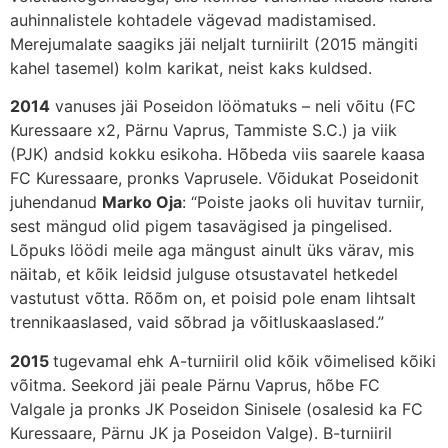
auhinnalistele kohtadele vägevad madistamised.
Merejumalate saagiks jäi neljalt turniirilt (2015 mängiti
kahel tasemel) kolm karikat, neist kaks kuldsed.
2014
vanuses jäi Poseidon löömatuks – neli võitu (FC
Kuressaare x2, Pärnu Vaprus, Tammiste S.C.) ja viik
(PJK) andsid kokku esikoha. Hõbeda viis saarele kaasa
FC Kuressaare, pronks Vaprusele. Võidukat Poseidonit
juhendanud
Marko Oja
: “Poiste jaoks oli huvitav turniir,
sest mängud olid pigem tasavägised ja pingelised.
Lõpuks löödi meile aga mängust ainult üks värav, mis
näitab, et kõik leidsid julguse otsustavatel hetkedel
vastutust võtta. Rõõm on, et poisid pole enam lihtsalt
trennikaaslased, vaid sõbrad ja võitluskaaslased.”
2015
tugevamal ehk A-turniiril olid kõik võimelised kõiki
võitma. Seekord jäi peale Pärnu Vaprus, hõbe FC
Valgale ja pronks JK Poseidon Sinisele (osalesid ka FC
Kuressaare, Pärnu JK ja Poseidon Valge). B-turniiril