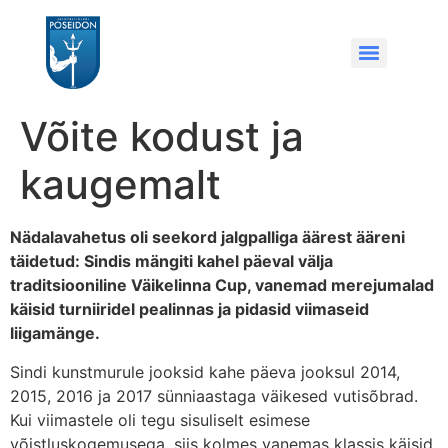
Võite kodust ja
kaugemalt
Nädalavahetus oli seekord jalgpalliga äärest ääreni
täidetud: Sindis mängiti kahel päeval välja
traditsiooniline Väikelinna Cup, vanemad merejumalad
käisid turniiridel pealinnas ja pidasid viimaseid
liigamänge.
Sindi kunstmurule jooksid kahe päeva jooksul 2014,
2015, 2016 ja 2017 sünniaastaga väikesed vutisõbrad.
Kui viimastele oli tegu sisuliselt esimese
võistluskogemusega, siis kolmes vanemas klassis käisid