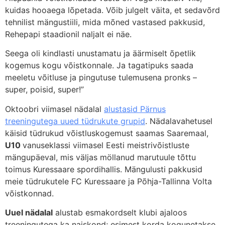
kuidas hooaega lõpetada. Võib julgelt väita, et sedavõrd
tehnilist mängustiili, mida mõned vastased pakkusid,
Rehepapi staadionil naljalt ei näe.
Seega oli kindlasti unustamatu ja äärmiselt õpetlik
kogemus kogu võistkonnale. Ja tagatipuks saada
meeletu võitluse ja pingutuse tulemusena pronks –
super, poisid, super!”
Oktoobri viimasel nädalal
alustasid Pärnus
treeningutega uued tüdrukute grupid
. Nädalavahetusel
käisid tüdrukud võistluskogemust saamas Saaremaal,
U10
vanuseklassi viimasel Eesti meistrivõistluste
mängupäeval, mis väljas möllanud marutuule tõttu
toimus Kuressaare spordihallis. Mängulusti pakkusid
meie tüdrukutele FC Kuressaare ja Põhja-Tallinna Volta
võistkonnad.
Uuel nädalal
alustab esmakordselt klubi ajaloos
treeningutega ka naiskond; esimest korda kogunetakse