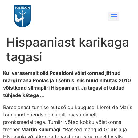
Hispaaniast karikaga
tagasi
Kui varasemalt olid Poseidoni võistkonnad jätnud
märgi maha Poolas ja Tšehhis, siis nüüd nihutas 2010
võistkond silmapiiri Hispaaniani. Ja tagasi ei tuldud
tühjade kätega …
Barcelonast tunnise autosõidu kaugusel Lloret de Maris
toimunud Friendship Cupilt naasti nimelt
pronksmedalitega. Turniiri võtab kokku võistkonna
treener
Martin Kuldmägi
: “Rasked mängud Gruusia ja
Hispaania võistkondade vastu on väga meeldiv viis,